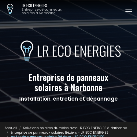
Aller
LR ECO ENERGIES
au
Entreprise de panneaux
solaires à Narbonne
contenu
principal
Entreprise de panneaux
solaires à Narbonne
Installation, entretien et dépannage
Accueil
Solutions solaires durables avec LR ECO ENERGIES à Narbonne
Entreprise de panneaux solaires Béziers - LR ECO ENERGIES
batterie panneau solaire Béziers - LR ECO ENERGIES