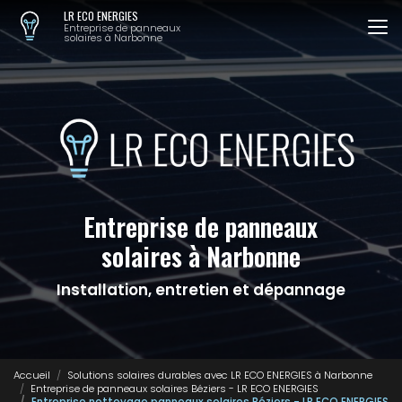
Aller
LR ECO ENERGIES
au
Entreprise de panneaux
solaires à Narbonne
contenu
principal
Entreprise de panneaux
solaires à Narbonne
Installation, entretien et dépannage
Accueil
Solutions solaires durables avec LR ECO ENERGIES à Narbonne
Entreprise de panneaux solaires Béziers - LR ECO ENERGIES
Entreprise nettoyage panneaux solaires Béziers - LR ECO ENERGIES