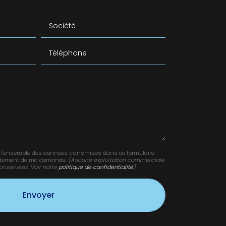
Société
Téléphone
ver l'ensemble des données transmises dans ce formulaire
 traitement de ma demande.
(Aucune exploitation commerciale
onservées. Voir notre
politique de confidentialité
)