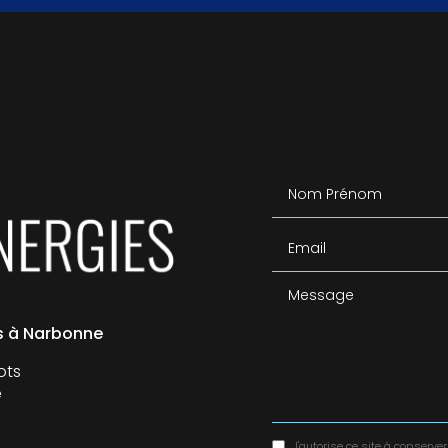
Nom Prénom
Email
Message
es à Narbonne
ots
e
J'autorise ce site à conser