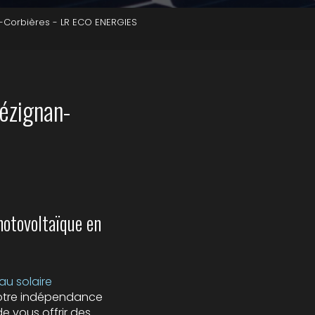
n-Corbières - LR ECO ENERGIES
ézignan-
otovoltaïque en
u solaire
votre indépendance
 vous offrir des