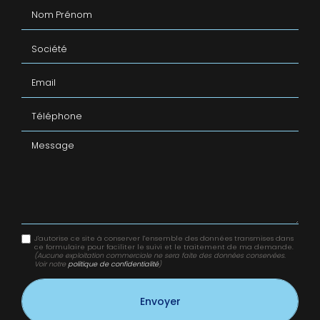
Nom Prénom
Société
Email
Téléphone
Message
J'autorise ce site à conserver l'ensemble des données transmises dans
ce formulaire pour faciliter le suivi et le traitement de ma demande.
(Aucune exploitation commerciale ne sera faite des données conservées.
Voir notre
politique de confidentialité
)