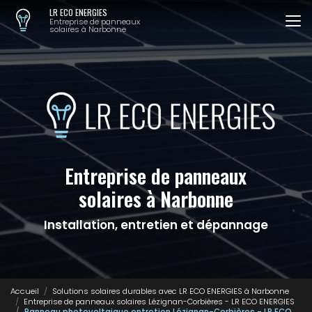
Aller
LR ECO ENERGIES
au
Entreprise de panneaux
solaires à Narbonne
contenu
principal
Entreprise de panneaux
solaires à Narbonne
Installation, entretien et dépannage
Accueil
Solutions solaires durables avec LR ECO ENERGIES à Narbonne
Entreprise de panneaux solaires Lézignan-Corbières - LR ECO ENERGIES
Panneau photovoltaique entretien Lézignan-Corbières - LR ECO