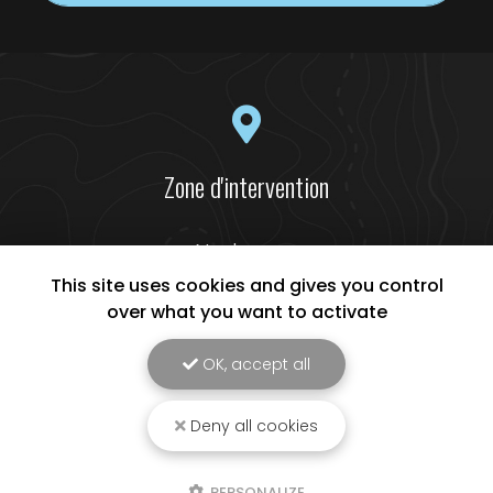
Zone d'intervention
Narbonne
Béziers
This site uses cookies and gives you control
Lézignan-Corbières
over what you want to activate
Et le secteur...
OK, accept all
Deny all cookies
LR ECO ENERGIES, Entreprise de panneaux solaires à Narbonne
Mentions légales
-
Plan du site
-
Liens utiles
-
Cookies
PERSONALIZE