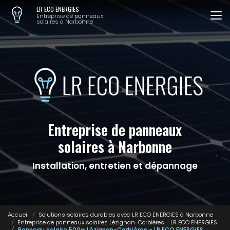
Aller
LR ECO ENERGIES
au
Entreprise de panneaux
solaires à Narbonne
contenu
principal
Entreprise de panneaux
solaires à Narbonne
Installation, entretien et dépannage
Accueil
Solutions solaires durables avec LR ECO ENERGIES à Narbonne
Entreprise de panneaux solaires Lézignan-Corbières - LR ECO ENERGIES
Panneau solaire 500w Lézignan-Corbières - LR ECO ENERGIES