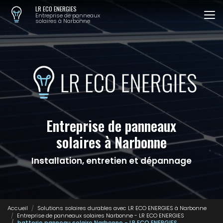
Aller
LR ECO ENERGIES
au
Entreprise de panneaux
solaires à Narbonne
contenu
principal
Entreprise de panneaux
solaires à Narbonne
Installation, entretien et dépannage
Accueil
Solutions solaires durables avec LR ECO ENERGIES à Narbonne
Entreprise de panneaux solaires Narbonne - LR ECO ENERGIES
batterie panneau solaire Narbonne - LR ECO ENERGIES