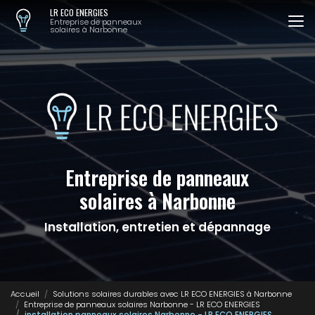
Aller
LR ECO ENERGIES
au
Entreprise de panneaux
solaires à Narbonne
contenu
principal
Entreprise de panneaux
solaires à Narbonne
Installation, entretien et dépannage
Accueil
Solutions solaires durables avec LR ECO ENERGIES à Narbonne
Entreprise de panneaux solaires Narbonne - LR ECO ENERGIES
installation panneaux solaires Narbonne - LR ECO ENERGIES