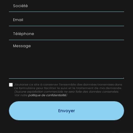
Société
Email
Téléphone
Message
J'autorise ce site à conserver l'ensemble des données transmises dans
ce formulaire pour faciliter le suivi et le traitement de ma demande.
(Aucune exploitation commerciale ne sera faite des données conservées.
Voir notre
politique de confidentialité
)