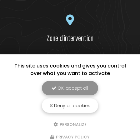
Zone d'intervention
Narbonne
Béziers
This site uses cookies and gives you control
Lézignan-Corbières
over what you want to activate
Et le secteur...
OK, accept all
Deny all cookies
LR ECO ENERGIES, Entreprise de panneaux solaires à Narbonne
Mentions légales
-
Plan du site
-
Liens utiles
-
Cookies
PERSONALIZE
Création et référencement de site Internet
Demande de Devis
PRIVACY POLICY