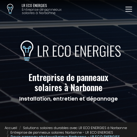
Aller
LR ECO ENERGIES
au
Entreprise de panneaux
solaires à Narbonne
contenu
principal
Entreprise de panneaux
solaires à Narbonne
Installation, entretien et dépannage
Accueil
Solutions solaires durables avec LR ECO ENERGIES à Narbonne
Entreprise de panneaux solaires Narbonne - LR ECO ENERGIES
Devis panneau photovoltaique Narbonne - LR ECO ENERGIES