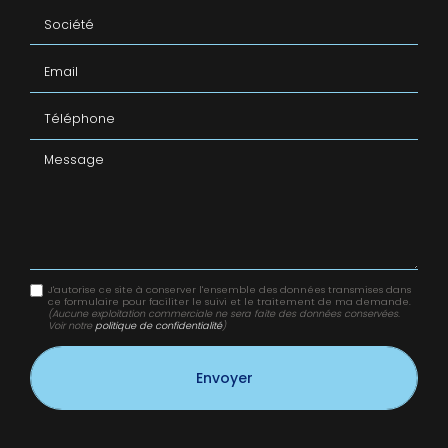
Société
Email
Téléphone
Message
J'autorise ce site à conserver l'ensemble des données transmises dans
ce formulaire pour faciliter le suivi et le traitement de ma demande.
(Aucune exploitation commerciale ne sera faite des données conservées.
Voir notre
politique de confidentialité
)