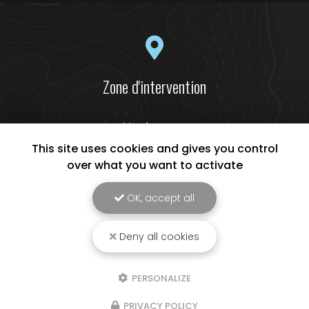
Zone d'intervention
Narbonne
Béziers
This site uses cookies and gives you control
Lézignan-Corbières
over what you want to activate
Et le secteur...
OK, accept all
Deny all cookies
LR ECO ENERGIES, Entreprise de panneaux solaires à Narbonne
Mentions légales
-
Plan du site
-
Liens utiles
-
Cookies
PERSONALIZE
Création et référencement de site Internet
Demande de Devis
PRIVACY POLICY