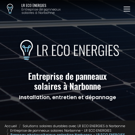
Aller
LR ECO ENERGIES
au
Entreprise de panneaux
solaires à Narbonne
contenu
principal
Entreprise de panneaux
solaires à Narbonne
Installation, entretien et dépannage
Accueil
Solutions solaires durables avec LR ECO ENERGIES à Narbonne
Entreprise de panneaux solaires Narbonne - LR ECO ENERGIES
Panneau photovoltaique entretien Narbonne - LR ECO ENERGIES