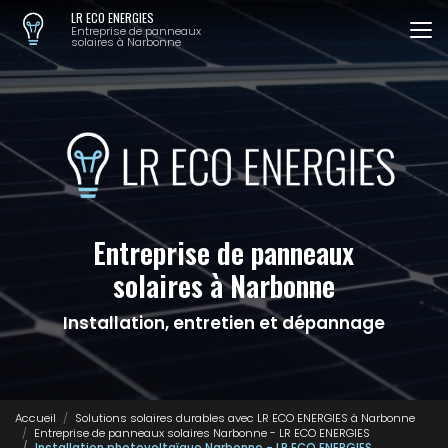
Aller
LR ECO ENERGIES
au
Entreprise de panneaux
solaires à Narbonne
contenu
principal
Entreprise de panneaux
solaires à Narbonne
Installation, entretien et dépannage
Accueil
Solutions solaires durables avec LR ECO ENERGIES à Narbonne
Entreprise de panneaux solaires Narbonne - LR ECO ENERGIES
Installation photovoltaïque Narbonne - LR ECO ENERGIES